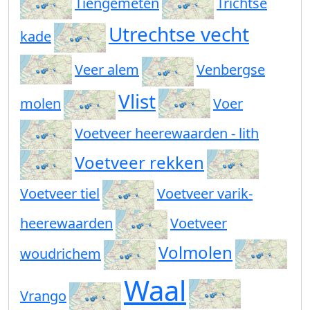
Tiengemeten
Trichtse
Utrechtse vecht
kade
Veer alem
Venbergse
Vlist
molen
Voer
Voetveer heerewaarden - lith
Voetveer rekken
Voetveer tiel
Voetveer varik-
heerewaarden
Voetveer
Volmolen
woudrichem
Waal
Vrango