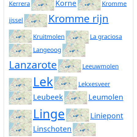
Korne
Kerrera
Kromme
Kromme rijn
ijssel
Kruitmolen
La graciosa
Langeoog
Lanzarote
Leeuwmolen
Lek
Lekxesveer
Leubeek
Leumolen
Linge
Liniepont
Linschoten