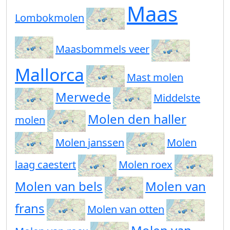
Maas
Lombokmolen
Maasbommels veer
Mallorca
Mast molen
Merwede
Middelste
Molen den haller
molen
Molen janssen
Molen
laag caestert
Molen roex
Molen van bels
Molen van
frans
Molen van otten