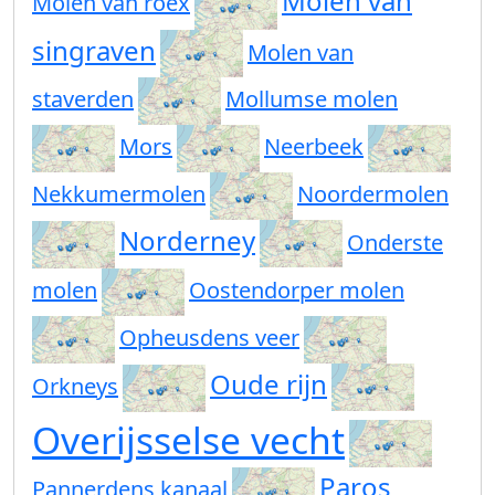
Molen van
Molen van roex
singraven
Molen van
staverden
Mollumse molen
Mors
Neerbeek
Nekkumermolen
Noordermolen
Norderney
Onderste
molen
Oostendorper molen
Opheusdens veer
Oude rijn
Orkneys
Overijsselse vecht
Paros
Pannerdens kanaal