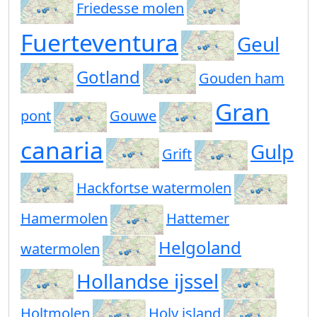
Friedesse molen
Fuerteventura
Geul
Gotland
Gouden ham
Gran
pont
Gouwe
canaria
Gulp
Grift
Hackfortse watermolen
Hamermolen
Hattemer
Helgoland
watermolen
Hollandse ijssel
Holtmolen
Holy island