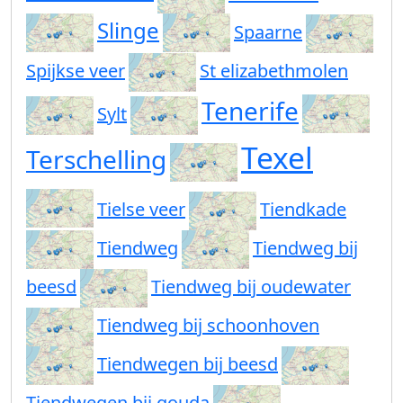
Slinge
Spaarne
Spijkse veer
St elizabethmolen
Tenerife
Sylt
Texel
Terschelling
Tielse veer
Tiendkade
Tiendweg
Tiendweg bij
beesd
Tiendweg bij oudewater
Tiendweg bij schoonhoven
Tiendwegen bij beesd
Tiendwegen bij gouda