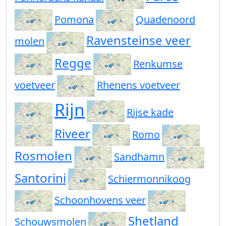
Pomona
Quadenoord
Ravensteinse veer
molen
Regge
Renkumse
voetveer
Rhenens voetveer
Rijn
Rijse kade
Riveer
Romo
Rosmolen
Sandhamn
Santorini
Schiermonnikoog
Schoonhovens veer
Shetland
Schouwsmolen