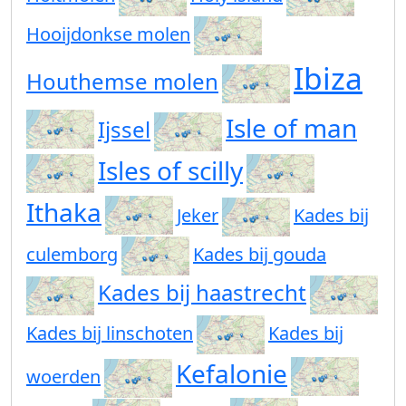
Hooijdonkse molen
Ibiza
Houthemse molen
Isle of man
Ijssel
Isles of scilly
Ithaka
Jeker
Kades bij
culemborg
Kades bij gouda
Kades bij haastrecht
Kades bij linschoten
Kades bij
Kefalonie
woerden