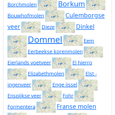
Borkum
Borchmolen
Culemborgse
Bouwhofmolen
veer
Dinkel
Dieze
Dommel
Eem
Eerbeekse korenmolen
Eierlands voetveer
El hierro
Elizabethmolen
Elst -
ingenveer
Enge ijssel
Enspijkse veer
Fohr
Franse molen
Formentera