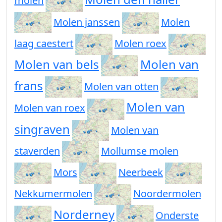
molen
Molen janssen
Molen
laag caestert
Molen roex
Molen van bels
Molen van
frans
Molen van otten
Molen van
Molen van roex
singraven
Molen van
staverden
Mollumse molen
Mors
Neerbeek
Nekkumermolen
Noordermolen
Norderney
Onderste