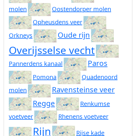
molen
Oostendorper molen
Opheusdens veer
Oude rijn
Orkneys
Overijsselse vecht
Paros
Pannerdens kanaal
Pomona
Quadenoord
Ravensteinse veer
molen
Regge
Renkumse
voetveer
Rhenens voetveer
Rijn
Rijse kade