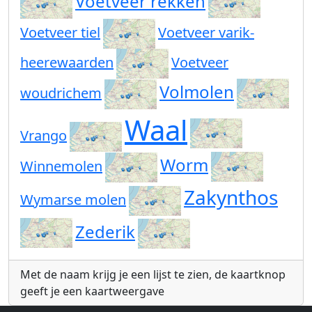
Voetveer rekken
Voetveer tiel
Voetveer varik-
heerewaarden
Voetveer
Volmolen
woudrichem
Waal
Vrango
Worm
Winnemolen
Zakynthos
Wymarse molen
Zederik
Met de naam krijg je een lijst te zien, de kaartknop
geeft je een kaartweergave