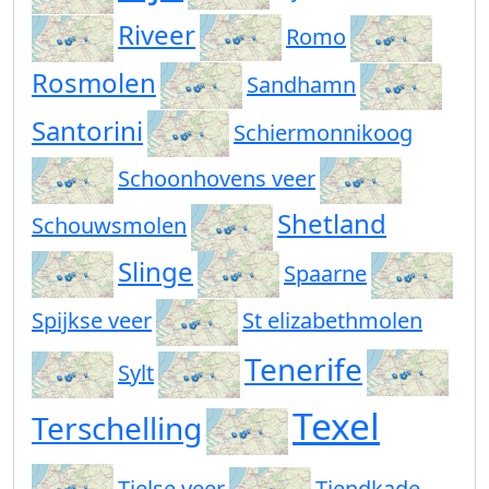
Riveer
Romo
Rosmolen
Sandhamn
Santorini
Schiermonnikoog
Schoonhovens veer
Shetland
Schouwsmolen
Slinge
Spaarne
Spijkse veer
St elizabethmolen
Tenerife
Sylt
Texel
Terschelling
Tielse veer
Tiendkade