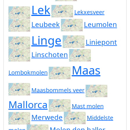
Lek
Lekxesveer
Leubeek
Leumolen
Linge
Liniepont
Linschoten
Maas
Lombokmolen
Maasbommels veer
Mallorca
Mast molen
Merwede
Middelste
Molen den haller