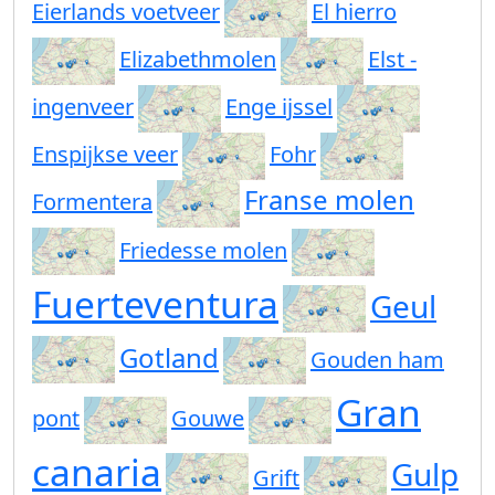
Eierlands voetveer
El hierro
Elizabethmolen
Elst -
ingenveer
Enge ijssel
Enspijkse veer
Fohr
Franse molen
Formentera
Friedesse molen
Fuerteventura
Geul
Gotland
Gouden ham
Gran
pont
Gouwe
canaria
Gulp
Grift