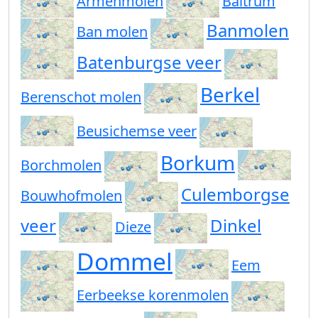
Armenmolen
Baltrum
Banmolen
Ban molen
Batenburgse veer
Berkel
Berenschot molen
Beusichemse veer
Borkum
Borchmolen
Culemborgse
Bouwhofmolen
veer
Dinkel
Dieze
Dommel
Eem
Eerbeekse korenmolen