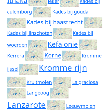
Ithaka
Jeker
Kades bij
culemborg
Kades bij gouda
Kades bij haastrecht
Kades bij linschoten
Kades bij
Kefalonie
woerden
Korne
Kerrera
Kromme
Kromme rijn
ijssel
Kruitmolen
La graciosa
Langeoog
Lanzarote
Leeuwmolen