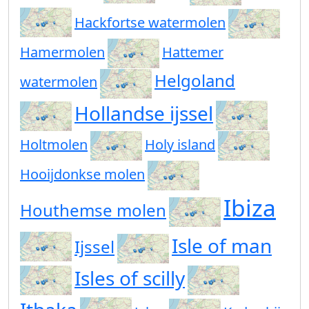
Hackfortse watermolen
Hamermolen
Hattemer
Helgoland
watermolen
Hollandse ijssel
Holtmolen
Holy island
Hooijdonkse molen
Ibiza
Houthemse molen
Isle of man
Ijssel
Isles of scilly