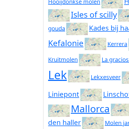
H
Hooijdonkse molen
Isles of scilly
Kades bij ha
gouda
Kefalonie
Kerrera
Kruitmolen
La gracio
Lek
Lekxesveer
Liniepont
Linscho
Mallorca
den haller
Molen ja