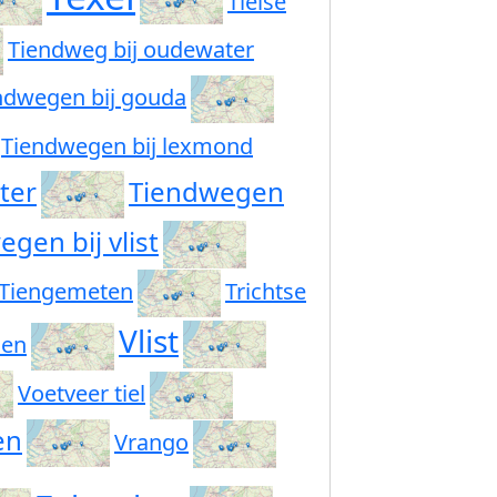
Tielse
Tiendweg bij oudewater
ndwegen bij gouda
Tiendwegen bij lexmond
ter
Tiendwegen
gen bij vlist
Tiengemeten
Trichtse
Vlist
len
Voetveer tiel
en
Vrango