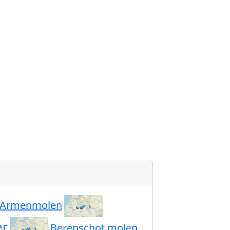
Armenmolen
er
Berenschot molen