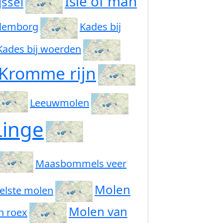
Isle of man
jssel
ulemborg
Kades bij
Kades bij woerden
Kromme rijn
Leeuwmolen
Linge
Maasbommels veer
Molen
elste molen
Molen van
n roex