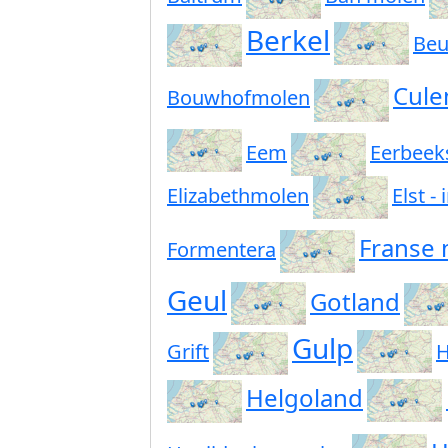
Berkel
Beu
Cule
Bouwhofmolen
Eem
Eerbeek
Elizabethmolen
Elst -
Franse
Formentera
Geul
Gotland
Gulp
Grift
H
Helgoland