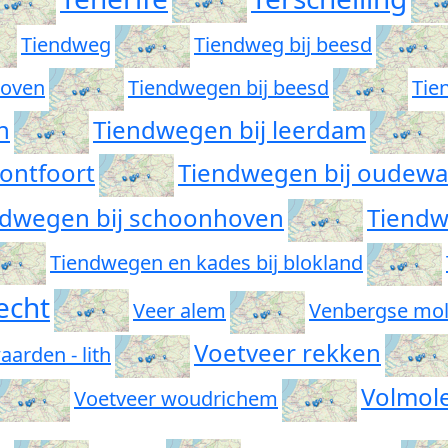
Tiendweg
Tiendweg bij beesd
hoven
Tiendwegen bij beesd
Tie
n
Tiendwegen bij leerdam
ontfoort
Tiendwegen bij oudewa
ndwegen bij schoonhoven
Tiendwe
Tiendwegen en kades bij blokland
echt
Veer alem
Venbergse mo
Voetveer rekken
arden - lith
Volmol
Voetveer woudrichem