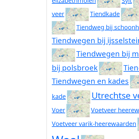
elizabethmolen
Sylt
veer
Tiendkade
Tiendweg bij schoon
Tiendwegen bij ijsselstei
Tiendwegen bij m
bij polsbroek
Tie
Tiendwegen en kades
Utrechtse v
kade
Voer
Voetveer heerewa
Voetveer varik-heerewaarden