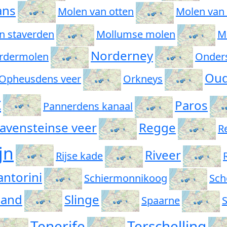
ans
Molen van otten
Molen van
n staverden
Mollumse molen
M
Norderney
rdermolen
Onder
Oud
Opheusdens veer
Orkneys
t
Paros
Pannerdens kanaal
avensteinse veer
Regge
R
jn
Riveer
Rijse kade
antorini
Schiermonnikoog
Sch
land
Slinge
Spaarne
S
Tenerife
Terschelling