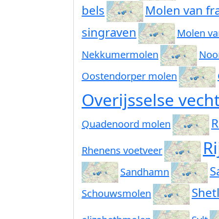
bels
Molen van fr
singraven
Molen va
Nekkumermolen
Noo
Oostendorper molen
Overijsselse vech
R
Quadenoord molen
Ri
Rhenens voetveer
S
Sandhamn
Shet
Schouwsmolen