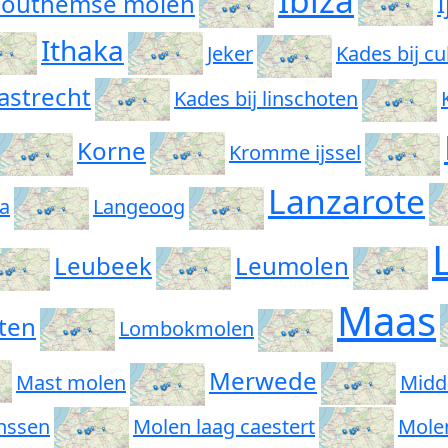
Ibiza
outhemse molen
I
Ithaka
Jeker
Kades bij c
astrecht
Kades bij linschoten
Korne
Kromme ijssel
Lanzarote
sa
Langeoog
Leubeek
Leumolen
Maas
ten
Lombokmolen
Merwede
Mast molen
Midd
nssen
Molen laag caestert
Mole