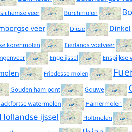
B
sichemse veer
Borchmolen
mborgse veer
Dinkel
Dieze
se korenmolen
Eierlands voetveer
 ingenveer
Enge ijssel
Enspijkse 
Fue
 molen
Friedesse molen
Gouden ham pont
Gouwe
ackfortse watermolen
Hamermolen
Hollandse ijssel
Holtmolen