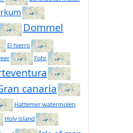
orkum
Dommel
El hierro
veer
Fohr
rteventura
Gran canaria
Hattemer watermolen
Holy island