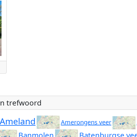
an trefwoord
Ameland
Amerongens veer
Banmolen
Batenburgse ve