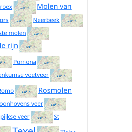
Molen van
 roex
ors
Neerbeek
ste molen
e rijn
Pomona
enkumse voetveer
Rosmolen
Romo
oonhovens veer
pijkse veer
St
Texel