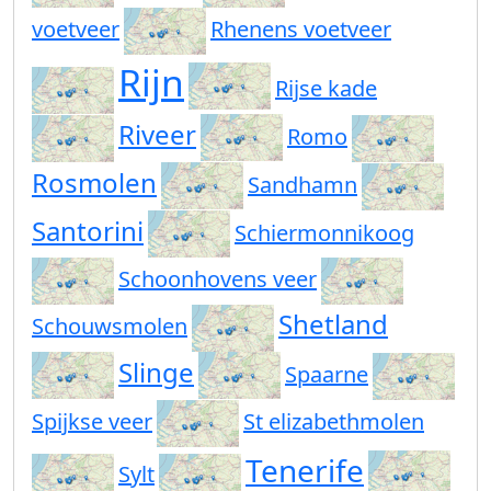
voetveer
Rhenens voetveer
Rijn
Rijse kade
Riveer
Romo
Rosmolen
Sandhamn
Santorini
Schiermonnikoog
Schoonhovens veer
Shetland
Schouwsmolen
Slinge
Spaarne
Spijkse veer
St elizabethmolen
Tenerife
Sylt