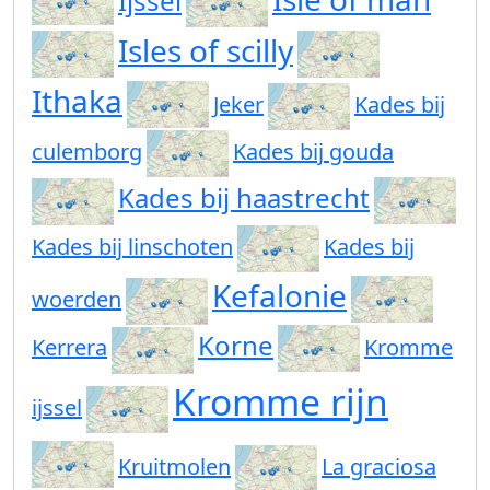
Ijssel
Isles of scilly
Ithaka
Jeker
Kades bij
culemborg
Kades bij gouda
Kades bij haastrecht
Kades bij linschoten
Kades bij
Kefalonie
woerden
Korne
Kerrera
Kromme
Kromme rijn
ijssel
Kruitmolen
La graciosa