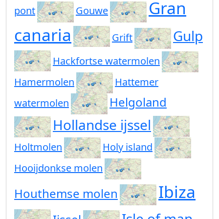
Gran
pont
Gouwe
canaria
Gulp
Grift
Hackfortse watermolen
Hamermolen
Hattemer
Helgoland
watermolen
Hollandse ijssel
Holtmolen
Holy island
Hooijdonkse molen
Ibiza
Houthemse molen
Isle of man