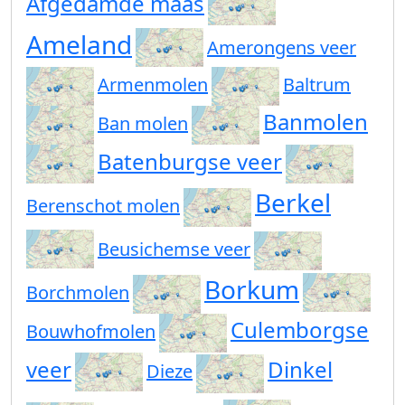
Afgedamde maas
Ameland
Amerongens veer
Armenmolen
Baltrum
Banmolen
Ban molen
Batenburgse veer
Berkel
Berenschot molen
Beusichemse veer
Borkum
Borchmolen
Culemborgse
Bouwhofmolen
veer
Dinkel
Dieze