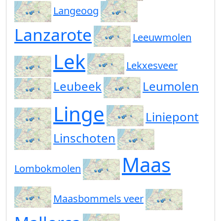
Langeoog
Lanzarote
Leeuwmolen
Lek
Lekxesveer
Leubeek
Leumolen
Linge
Liniepont
Linschoten
Maas
Lombokmolen
Maasbommels veer