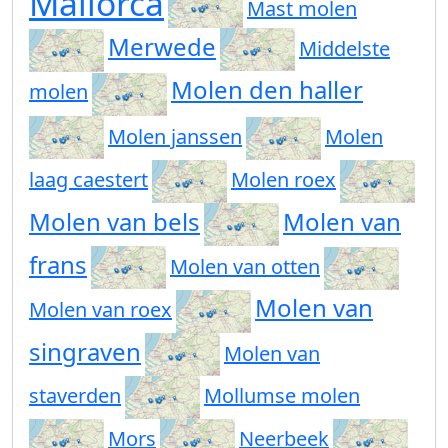
Mallorca
Mast molen
Merwede
Middelste
Molen den haller
molen
Molen janssen
Molen
laag caestert
Molen roex
Molen van bels
Molen van
frans
Molen van otten
Molen van
Molen van roex
singraven
Molen van
staverden
Mollumse molen
Mors
Neerbeek