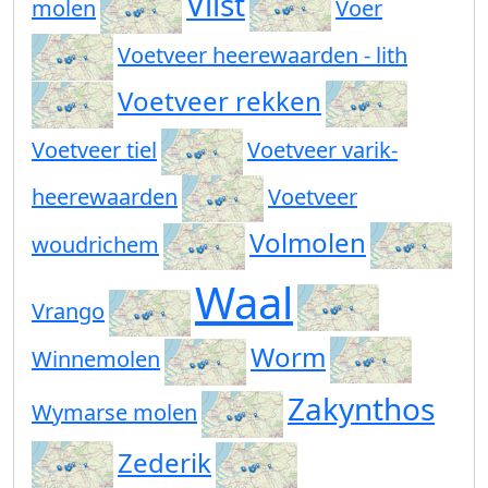
Vlist
molen
Voer
Voetveer heerewaarden - lith
Voetveer rekken
Voetveer tiel
Voetveer varik-
heerewaarden
Voetveer
Volmolen
woudrichem
Waal
Vrango
Worm
Winnemolen
Zakynthos
Wymarse molen
Zederik