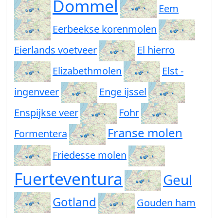
Dommel
Eem
Eerbeekse korenmolen
Eierlands voetveer
El hierro
Elizabethmolen
Elst -
ingenveer
Enge ijssel
Enspijkse veer
Fohr
Franse molen
Formentera
Friedesse molen
Fuerteventura
Geul
Gotland
Gouden ham