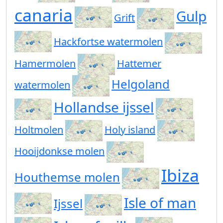
canaria
Gulp
Grift
Hackfortse watermolen
Hamermolen
Hattemer
Helgoland
watermolen
Hollandse ijssel
Holtmolen
Holy island
Hooijdonkse molen
Ibiza
Houthemse molen
Isle of man
Ijssel