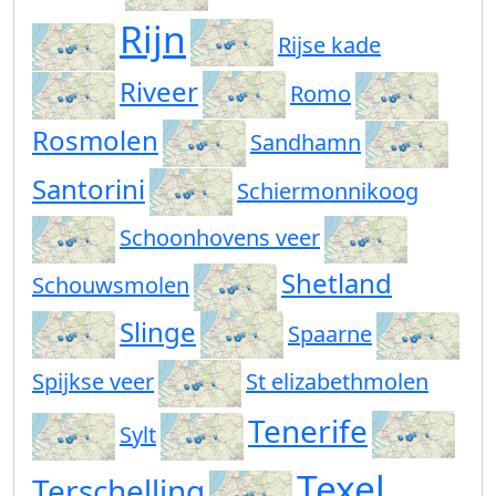
Rijn
Rijse kade
Riveer
Romo
Rosmolen
Sandhamn
Santorini
Schiermonnikoog
Schoonhovens veer
Shetland
Schouwsmolen
Slinge
Spaarne
Spijkse veer
St elizabethmolen
Tenerife
Sylt
Texel
Terschelling