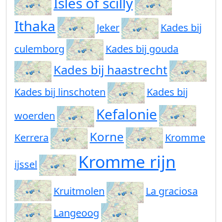
Isles of scilly
Ithaka
Jeker
Kades bij
culemborg
Kades bij gouda
Kades bij haastrecht
Kades bij linschoten
Kades bij
Kefalonie
woerden
Korne
Kerrera
Kromme
Kromme rijn
ijssel
Kruitmolen
La graciosa
Langeoog