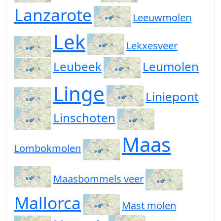
Lanzarote
Leeuwmolen
Lek
Lekxesveer
Leubeek
Leumolen
Linge
Liniepont
Linschoten
Maas
Lombokmolen
Maasbommels veer
Mallorca
Mast molen