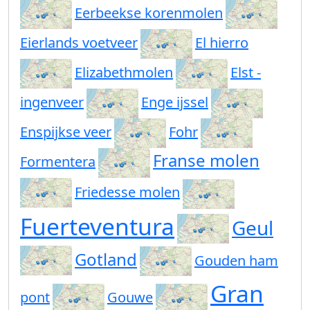
Eerbeekse korenmolen
Eierlands voetveer
El hierro
Elizabethmolen
Elst -
ingenveer
Enge ijssel
Enspijkse veer
Fohr
Franse molen
Formentera
Friedesse molen
Fuerteventura
Geul
Gotland
Gouden ham
Gran
pont
Gouwe