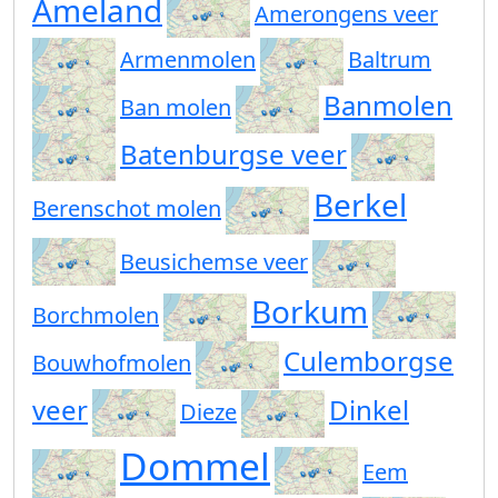
Ameland
Amerongens veer
Armenmolen
Baltrum
Banmolen
Ban molen
Batenburgse veer
Berkel
Berenschot molen
Beusichemse veer
Borkum
Borchmolen
Culemborgse
Bouwhofmolen
veer
Dinkel
Dieze
Dommel
Eem