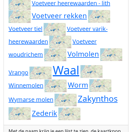
Voetveer heerewaarden - lith
Voetveer rekken
Voetveer tiel
Voetveer varik-
heerewaarden
Voetveer
Volmolen
woudrichem
Waal
Vrango
Worm
Winnemolen
Zakynthos
Wymarse molen
Zederik
Met de naam krijg je een lijst te zien, de kaartknop