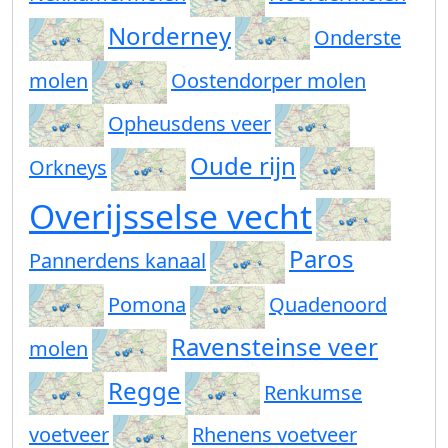
Norderney
Onderste
molen
Oostendorper molen
Opheusdens veer
Oude rijn
Orkneys
Overijsselse vecht
Paros
Pannerdens kanaal
Pomona
Quadenoord
Ravensteinse veer
molen
Regge
Renkumse
voetveer
Rhenens voetveer