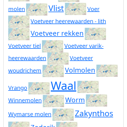
Vlist
molen
Voer
Voetveer heerewaarden - lith
Voetveer rekken
Voetveer tiel
Voetveer varik-
heerewaarden
Voetveer
Volmolen
woudrichem
Waal
Vrango
Worm
Winnemolen
Zakynthos
Wymarse molen