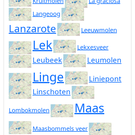
Kruitmolen
La graciosa
Langeoog
Lanzarote
Leeuwmolen
Lek
Lekxesveer
Leubeek
Leumolen
Linge
Liniepont
Linschoten
Maas
Lombokmolen
Maasbommels veer