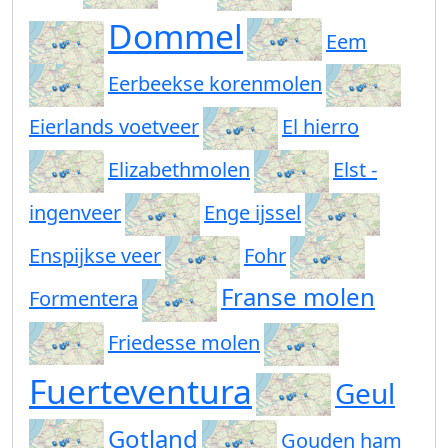
Dommel
Eem
Eerbeekse korenmolen
Eierlands voetveer
El hierro
Elizabethmolen
Elst -
ingenveer
Enge ijssel
Enspijkse veer
Fohr
Franse molen
Formentera
Friedesse molen
Fuerteventura
Geul
Gotland
Gouden ham