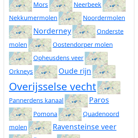
Mors
Neerbeek
Nekkumermolen
Noordermolen
Norderney
Onderste
molen
Oostendorper molen
Opheusdens veer
Oude rijn
Orkneys
Overijsselse vecht
Paros
Pannerdens kanaal
Pomona
Quadenoord
Ravensteinse veer
molen