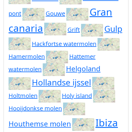
Gran
pont
Gouwe
canaria
Gulp
Grift
Hackfortse watermolen
Hamermolen
Hattemer
Helgoland
watermolen
Hollandse ijssel
Holtmolen
Holy island
Hooijdonkse molen
Ibiza
Houthemse molen