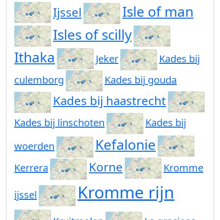
Isle of man
Ijssel
Isles of scilly
Ithaka
Jeker
Kades bij
culemborg
Kades bij gouda
Kades bij haastrecht
Kades bij linschoten
Kades bij
Kefalonie
woerden
Korne
Kerrera
Kromme
Kromme rijn
ijssel