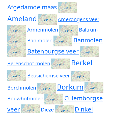
Afgedamde maas
Ameland
Amerongens veer
Armenmolen
Baltrum
Banmolen
Ban molen
Batenburgse veer
Berkel
Berenschot molen
Beusichemse veer
Borkum
Borchmolen
Culemborgse
Bouwhofmolen
veer
Dinkel
Dieze