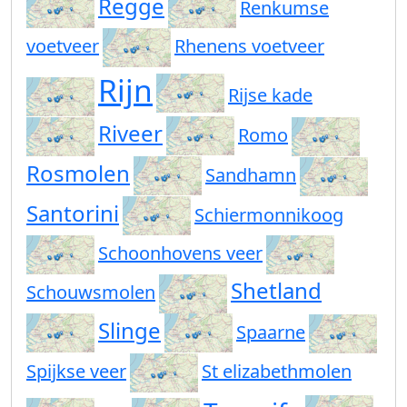
Regge
Renkumse
voetveer
Rhenens voetveer
Rijn
Rijse kade
Riveer
Romo
Rosmolen
Sandhamn
Santorini
Schiermonnikoog
Schoonhovens veer
Shetland
Schouwsmolen
Slinge
Spaarne
Spijkse veer
St elizabethmolen