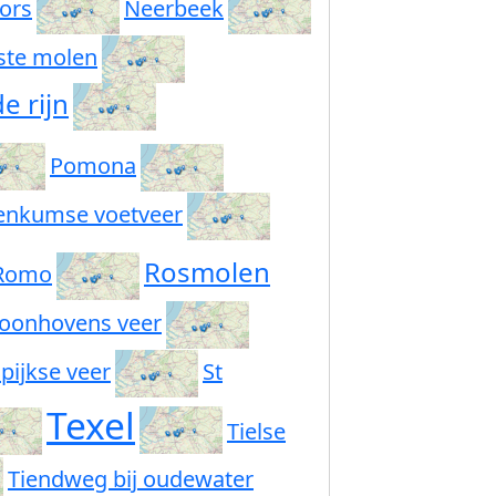
ors
Neerbeek
ste molen
e rijn
Pomona
enkumse voetveer
Rosmolen
Romo
oonhovens veer
pijkse veer
St
Texel
Tielse
Tiendweg bij oudewater