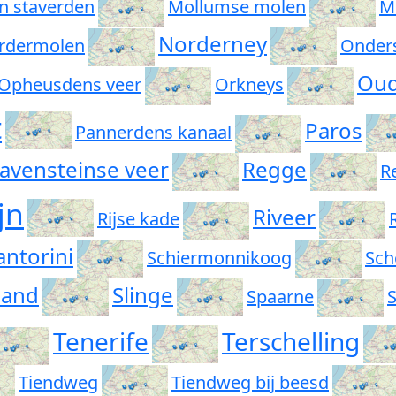
n staverden
Mollumse molen
M
Norderney
rdermolen
Onder
Oud
Opheusdens veer
Orkneys
t
Paros
Pannerdens kanaal
avensteinse veer
Regge
R
jn
Riveer
Rijse kade
antorini
Schiermonnikoog
Sch
land
Slinge
Spaarne
S
Tenerife
Terschelling
Tiendweg
Tiendweg bij beesd