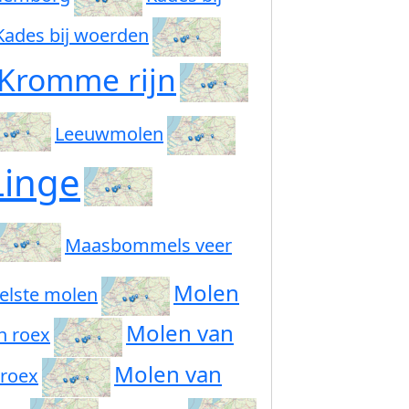
Kades bij woerden
Kromme rijn
Leeuwmolen
Linge
Maasbommels veer
Molen
elste molen
Molen van
n roex
Molen van
 roex