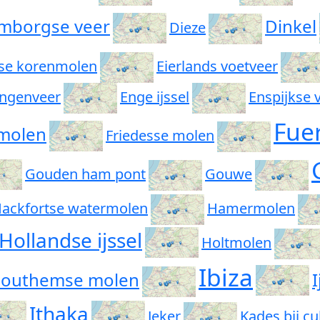
mborgse veer
Dinkel
Dieze
se korenmolen
Eierlands voetveer
 ingenveer
Enge ijssel
Enspijkse 
Fue
 molen
Friedesse molen
Gouden ham pont
Gouwe
ackfortse watermolen
Hamermolen
Hollandse ijssel
Holtmolen
Ibiza
outhemse molen
I
Ithaka
Jeker
Kades bij c