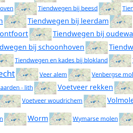
hoven
Tiendwegen bij beesd
Tie
n
Tiendwegen bij leerdam
ontfoort
Tiendwegen bij oudewa
ndwegen bij schoonhoven
Tiendwe
Tiendwegen en kades bij blokland
echt
Veer alem
Venbergse mo
Voetveer rekken
arden - lith
Volmol
Voetveer woudrichem
Worm
n
Wymarse molen