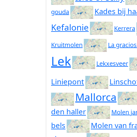
Kades bij ha
gouda
Kefalonie
Kerrera
Kruitmolen
La gracio
Lek
Lekxesveer
Liniepont
Linscho
Mallorca
den haller
Molen ja
bels
Molen van fr