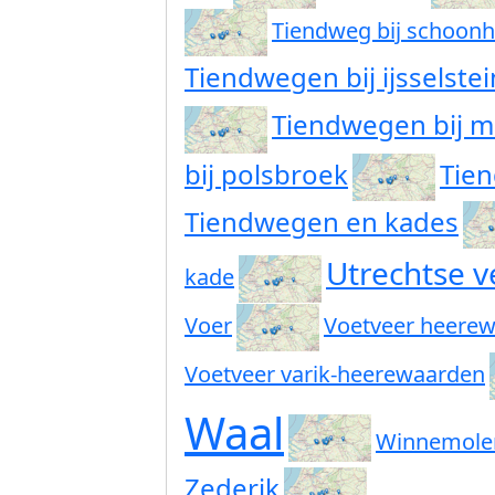
Tiendweg bij schoon
Tiendwegen bij ijsselstei
Tiendwegen bij m
bij polsbroek
Tie
Tiendwegen en kades
Utrechtse v
kade
Voer
Voetveer heerewa
Voetveer varik-heerewaarden
Waal
Winnemole
Zederik