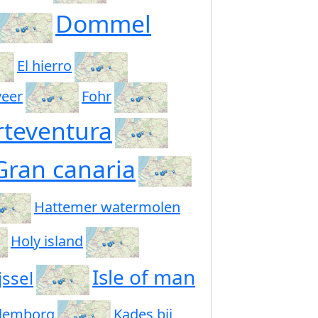
Dommel
El hierro
veer
Fohr
rteventura
Gran canaria
Hattemer watermolen
Holy island
Isle of man
jssel
ulemborg
Kades bij