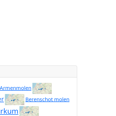
Armenmolen
er
Berenschot molen
orkum