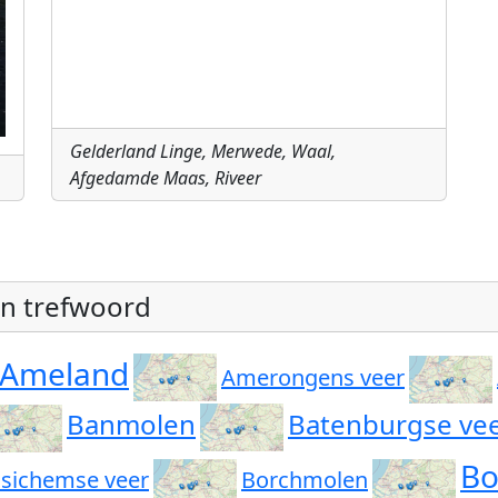
Gelderland Linge, Merwede, Waal,
Afgedamde Maas, Riveer
an trefwoord
Ameland
Amerongens veer
Banmolen
Batenburgse ve
B
sichemse veer
Borchmolen