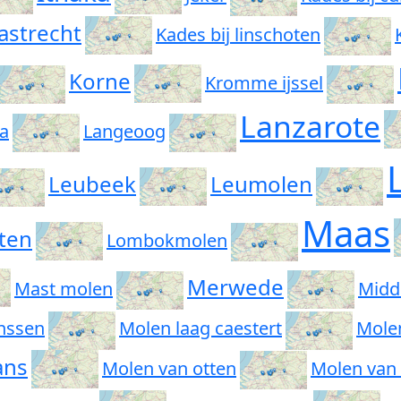
astrecht
Kades bij linschoten
Korne
Kromme ijssel
Lanzarote
sa
Langeoog
Leubeek
Leumolen
Maas
ten
Lombokmolen
Merwede
Mast molen
Midd
nssen
Molen laag caestert
Mole
ans
Molen van otten
Molen van