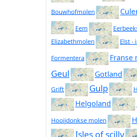
Cule
Bouwhofmolen
Eem
Eerbeek
Elizabethmolen
Elst -
Franse
Formentera
Geul
Gotland
Gulp
Grift
H
Helgoland
H
Hooijdonkse molen
Isles of scilly