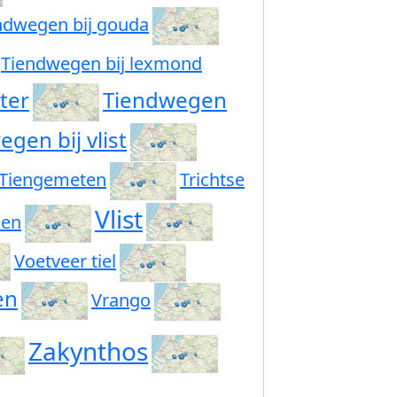
ndwegen bij gouda
Tiendwegen bij lexmond
ter
Tiendwegen
gen bij vlist
Tiengemeten
Trichtse
Vlist
len
Voetveer tiel
en
Vrango
Zakynthos