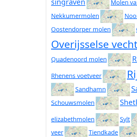
singraven
Molen va
Nekkumermolen
Noo
Oostendorper molen
Overijsselse vech
R
Quadenoord molen
Ri
Rhenens voetveer
S
Sandhamn
Shet
Schouwsmolen
elizabethmolen
Sylt
veer
Tiendkade