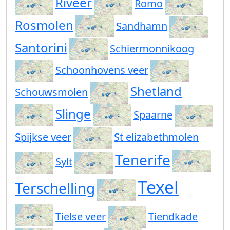
Riveer
Romo
Rosmolen
Sandhamn
Santorini
Schiermonnikoog
Schoonhovens veer
Shetland
Schouwsmolen
Slinge
Spaarne
Spijkse veer
St elizabethmolen
Tenerife
Sylt
Texel
Terschelling
Tielse veer
Tiendkade