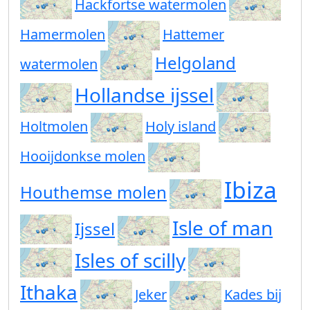
Hackfortse watermolen
Hamermolen
Hattemer
Helgoland
watermolen
Hollandse ijssel
Holtmolen
Holy island
Hooijdonkse molen
Ibiza
Houthemse molen
Isle of man
Ijssel
Isles of scilly
Ithaka
Jeker
Kades bij