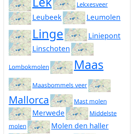
Lek
Lekxesveer
Leubeek
Leumolen
Linge
Liniepont
Linschoten
Maas
Lombokmolen
Maasbommels veer
Mallorca
Mast molen
Merwede
Middelste
Molen den haller
molen