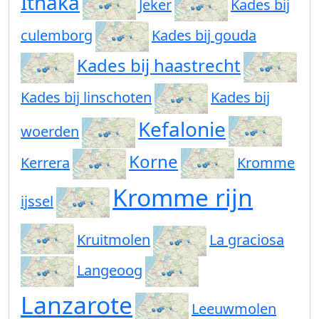
Ithaka
Jeker
Kades bij
culemborg
Kades bij gouda
Kades bij haastrecht
Kades bij linschoten
Kades bij
Kefalonie
woerden
Korne
Kerrera
Kromme
Kromme rijn
ijssel
Kruitmolen
La graciosa
Langeoog
Lanzarote
Leeuwmolen