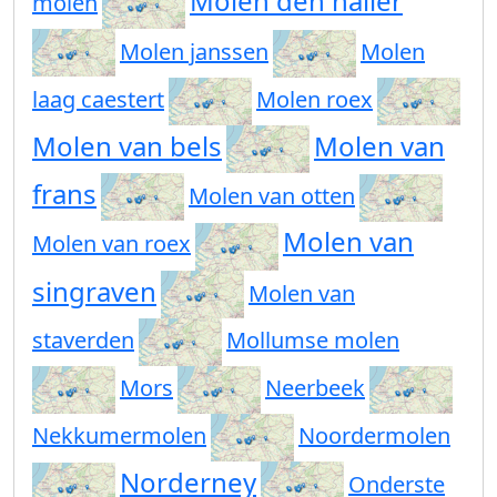
Molen den haller
molen
Molen janssen
Molen
laag caestert
Molen roex
Molen van bels
Molen van
frans
Molen van otten
Molen van
Molen van roex
singraven
Molen van
staverden
Mollumse molen
Mors
Neerbeek
Nekkumermolen
Noordermolen
Norderney
Onderste