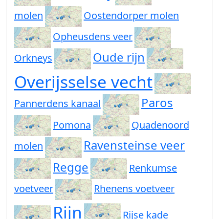
molen
Oostendorper molen
Opheusdens veer
Oude rijn
Orkneys
Overijsselse vecht
Paros
Pannerdens kanaal
Pomona
Quadenoord
Ravensteinse veer
molen
Regge
Renkumse
voetveer
Rhenens voetveer
Rijn
Rijse kade