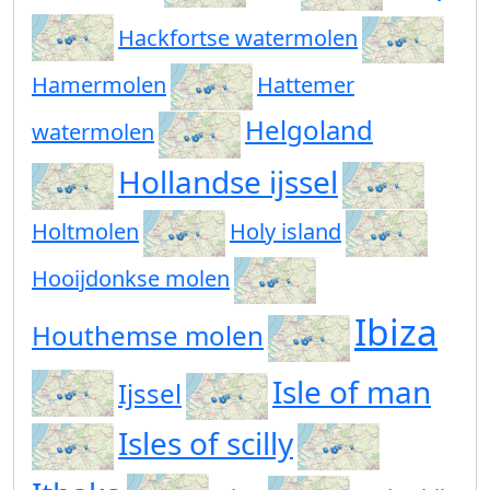
Hackfortse watermolen
Hamermolen
Hattemer
Helgoland
watermolen
Hollandse ijssel
Holtmolen
Holy island
Hooijdonkse molen
Ibiza
Houthemse molen
Isle of man
Ijssel
Isles of scilly