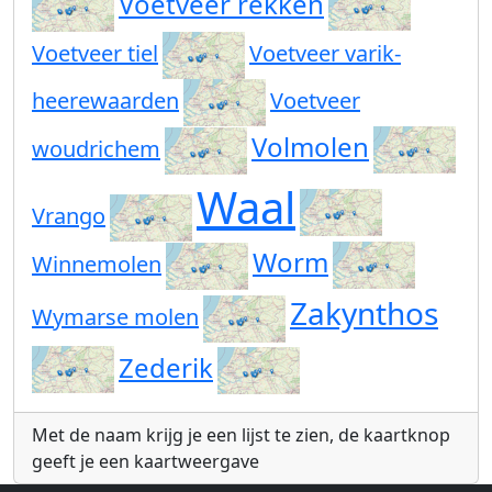
Voetveer rekken
Voetveer tiel
Voetveer varik-
heerewaarden
Voetveer
Volmolen
woudrichem
Waal
Vrango
Worm
Winnemolen
Zakynthos
Wymarse molen
Zederik
Met de naam krijg je een lijst te zien, de kaartknop
geeft je een kaartweergave