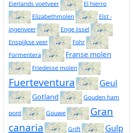
Eierlands voetveer
El hierro
Elizabethmolen
Elst -
ingenveer
Enge ijssel
Enspijkse veer
Fohr
Franse molen
Formentera
Friedesse molen
Fuerteventura
Geul
Gotland
Gouden ham
Gran
pont
Gouwe
canaria
Gulp
Grift