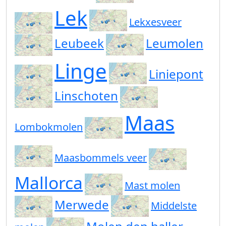
Lek
Lekxesveer
Leubeek
Leumolen
Linge
Liniepont
Linschoten
Maas
Lombokmolen
Maasbommels veer
Mallorca
Mast molen
Merwede
Middelste