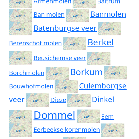
Armenmolen
Baltrum
Banmolen
Ban molen
Batenburgse veer
Berkel
Berenschot molen
Beusichemse veer
Borkum
Borchmolen
Culemborgse
Bouwhofmolen
veer
Dinkel
Dieze
Dommel
Eem
Eerbeekse korenmolen