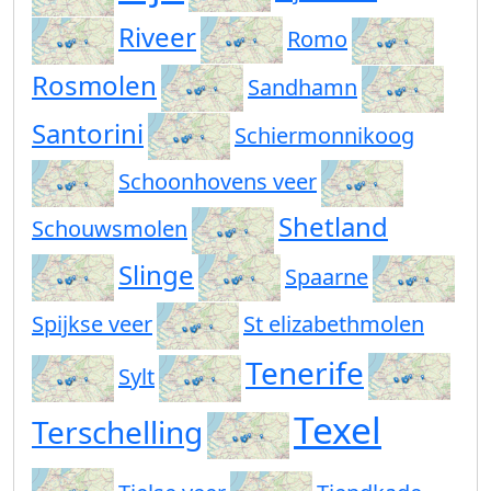
Riveer
Romo
Rosmolen
Sandhamn
Santorini
Schiermonnikoog
Schoonhovens veer
Shetland
Schouwsmolen
Slinge
Spaarne
Spijkse veer
St elizabethmolen
Tenerife
Sylt
Texel
Terschelling