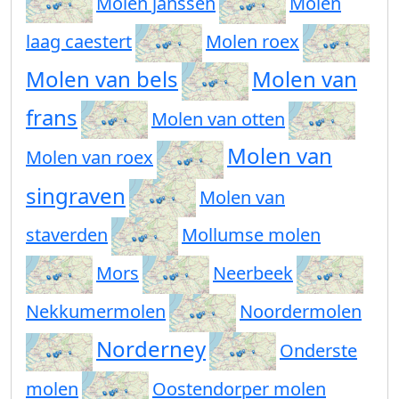
Molen janssen
Molen
laag caestert
Molen roex
Molen van bels
Molen van
frans
Molen van otten
Molen van
Molen van roex
singraven
Molen van
staverden
Mollumse molen
Mors
Neerbeek
Nekkumermolen
Noordermolen
Norderney
Onderste
molen
Oostendorper molen