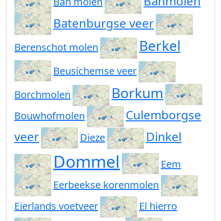
Banmolen
Ban molen
Batenburgse veer
Berkel
Berenschot molen
Beusichemse veer
Borkum
Borchmolen
Culemborgse
Bouwhofmolen
veer
Dinkel
Dieze
Dommel
Eem
Eerbeekse korenmolen
Eierlands voetveer
El hierro