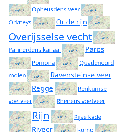
Opheusdens veer
Oude rijn
Orkneys
Overijsselse vecht
Paros
Pannerdens kanaal
Pomona
Quadenoord
Ravensteinse veer
molen
Regge
Renkumse
voetveer
Rhenens voetveer
Rijn
Rijse kade
Riveer
Romo