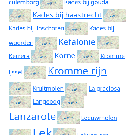
culemborg
Kades bij gouda
Kades bij haastrecht
Kades bij linschoten
Kades bij
Kefalonie
woerden
Korne
Kerrera
Kromme
Kromme rijn
ijssel
Kruitmolen
La graciosa
Langeoog
Lanzarote
Leeuwmolen
Lek