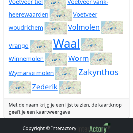
Voetveer tiel
Voetveer varik-
heerewaarden
Voetveer
Volmolen
woudrichem
Waal
Vrango
Worm
Winnemolen
Zakynthos
Wymarse molen
Zederik
Met de naam krijg je een lijst te zien, de kaartknop
geeft je een kaartweergave
Copyright © Interactory