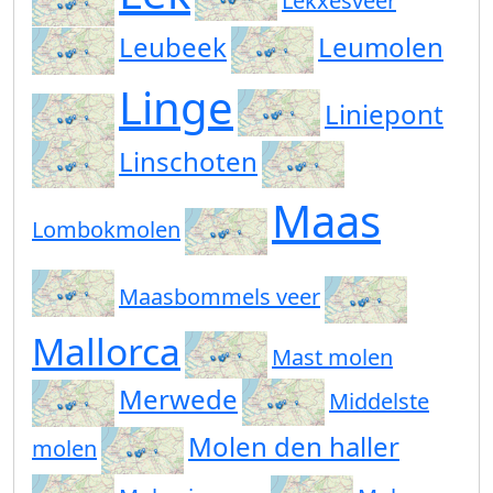
Lekxesveer
Leubeek
Leumolen
Linge
Liniepont
Linschoten
Maas
Lombokmolen
Maasbommels veer
Mallorca
Mast molen
Merwede
Middelste
Molen den haller
molen