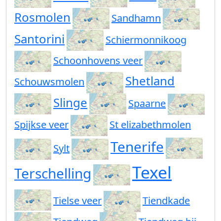
Rosmolen
Sandhamn
Santorini
Schiermonnikoog
Schoonhovens veer
Shetland
Schouwsmolen
Slinge
Spaarne
Spijkse veer
St elizabethmolen
Tenerife
Sylt
Texel
Terschelling
Tielse veer
Tiendkade