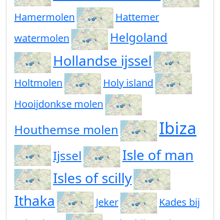
Hamermolen
Hattemer
Helgoland
watermolen
Hollandse ijssel
Holtmolen
Holy island
Hooijdonkse molen
Ibiza
Houthemse molen
Isle of man
Ijssel
Isles of scilly
Ithaka
Jeker
Kades bij