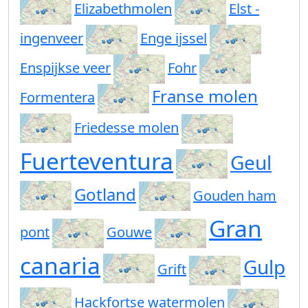
Elizabethmolen
Elst -
ingenveer
Enge ijssel
Enspijkse veer
Fohr
Franse molen
Formentera
Friedesse molen
Fuerteventura
Geul
Gotland
Gouden ham
Gran
pont
Gouwe
canaria
Gulp
Grift
Hackfortse watermolen