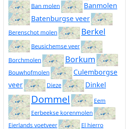
Banmolen
Ban molen
Batenburgse veer
Berkel
Berenschot molen
Beusichemse veer
Borkum
Borchmolen
Culemborgse
Bouwhofmolen
veer
Dinkel
Dieze
Dommel
Eem
Eerbeekse korenmolen
Eierlands voetveer
El hierro