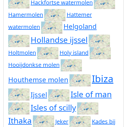
Hackfortse watermolen
Hamermolen
Hattemer
Helgoland
watermolen
Hollandse ijssel
Holtmolen
Holy island
Hooijdonkse molen
Ibiza
Houthemse molen
Isle of man
Ijssel
Isles of scilly
Ithaka
Jeker
Kades bij