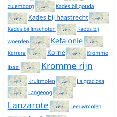
culemborg
Kades bij gouda
Kades bij haastrecht
Kades bij linschoten
Kades bij
Kefalonie
woerden
Korne
Kerrera
Kromme
Kromme rijn
ijssel
Kruitmolen
La graciosa
Langeoog
Lanzarote
Leeuwmolen