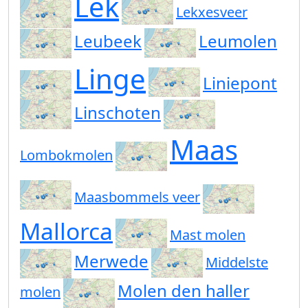
Lek
Lekxesveer
Leubeek
Leumolen
Linge
Liniepont
Linschoten
Maas
Lombokmolen
Maasbommels veer
Mallorca
Mast molen
Merwede
Middelste
Molen den haller
molen