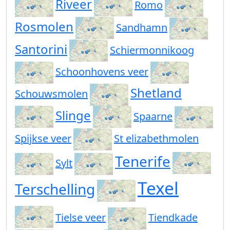
Riveer
Romo
Rosmolen
Sandhamn
Santorini
Schiermonnikoog
Schoonhovens veer
Shetland
Schouwsmolen
Slinge
Spaarne
Spijkse veer
St elizabethmolen
Tenerife
Sylt
Texel
Terschelling
Tielse veer
Tiendkade