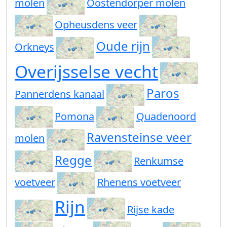
molen
Oostendorper molen
Opheusdens veer
Oude rijn
Orkneys
Overijsselse vecht
Paros
Pannerdens kanaal
Pomona
Quadenoord
Ravensteinse veer
molen
Regge
Renkumse
voetveer
Rhenens voetveer
Rijn
Rijse kade