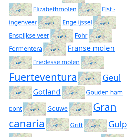
Elizabethmolen
Elst -
ingenveer
Enge ijssel
Enspijkse veer
Fohr
Franse molen
Formentera
Friedesse molen
Fuerteventura
Geul
Gotland
Gouden ham
Gran
pont
Gouwe
canaria
Gulp
Grift