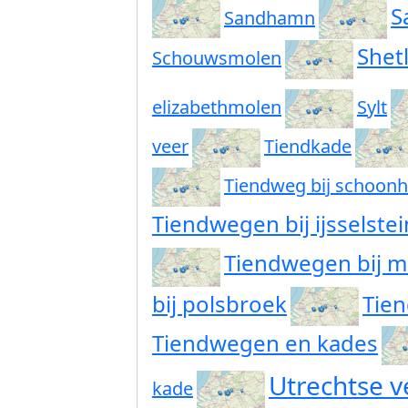
S
Sandhamn
Shet
Schouwsmolen
elizabethmolen
Sylt
veer
Tiendkade
Tiendweg bij schoon
Tiendwegen bij ijsselstei
Tiendwegen bij m
bij polsbroek
Tie
Tiendwegen en kades
Utrechtse v
kade