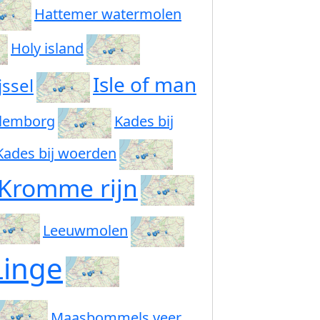
Hattemer watermolen
Holy island
Isle of man
jssel
ulemborg
Kades bij
Kades bij woerden
Kromme rijn
Leeuwmolen
Linge
Maasbommels veer