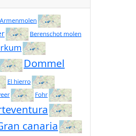
Armenmolen
er
Berenschot molen
orkum
Dommel
El hierro
veer
Fohr
rteventura
Gran canaria