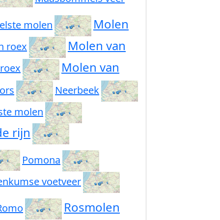
Molen
elste molen
Molen van
n roex
Molen van
 roex
ors
Neerbeek
ste molen
e rijn
Pomona
enkumse voetveer
Rosmolen
Romo