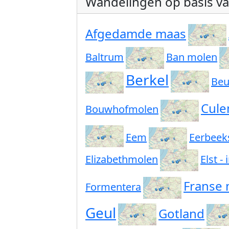
Wandelingen op basis v
Afgedamde maas
Baltrum
Ban molen
Berkel
Beu
Cule
Bouwhofmolen
Eem
Eerbeek
Elizabethmolen
Elst -
Franse
Formentera
Geul
Gotland