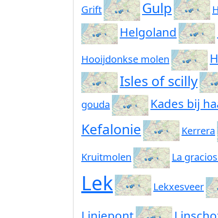
Gulp
Grift
H
Helgoland
H
Hooijdonkse molen
Isles of scilly
Kades bij ha
gouda
Kefalonie
Kerrera
Kruitmolen
La gracio
Lek
Lekxesveer
Liniepont
Linscho