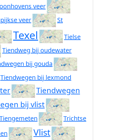
oonhovens veer
pijkse veer
St
Texel
Tielse
Tiendweg bij oudewater
ndwegen bij gouda
Tiendwegen bij lexmond
ter
Tiendwegen
gen bij vlist
Tiengemeten
Trichtse
Vlist
len