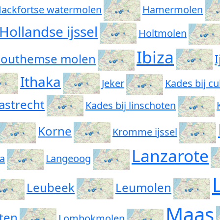
ackfortse watermolen
Hamermolen
Hollandse ijssel
Holtmolen
Ibiza
outhemse molen
I
Ithaka
Jeker
Kades bij c
astrecht
Kades bij linschoten
Korne
Kromme ijssel
Lanzarote
sa
Langeoog
Leubeek
Leumolen
Maas
ten
Lombokmolen