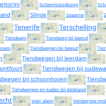
antorini
Schiermonnikoog
Sch
land
Slinge
Spaarne
S
Tenerife
Terschelling
Tiendweg
Tiendweg bij beesd
hoven
Tiendwegen bij beesd
Tie
n
Tiendwegen bij leerdam
ontfoort
Tiendwegen bij oudewa
ndwegen bij schoonhoven
Tiendwe
Tiendwegen en kades bij blokland
echt
Veer alem
Venbergse mo