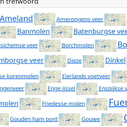
an trefwoord
Ameland
Amerongens veer
Banmolen
Batenburgse ve
B
sichemse veer
Borchmolen
mborgse veer
Dinkel
Dieze
se korenmolen
Eierlands voetveer
 ingenveer
Enge ijssel
Enspijkse 
Fue
 molen
Friedesse molen
Gouden ham pont
Gouwe