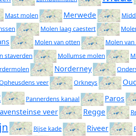
Merwede
Mast molen
Midd
nssen
Molen laag caestert
Mole
ans
Molen van otten
Molen van
n staverden
Mollumse molen
M
Norderney
rdermolen
Onder
Oud
Opheusdens veer
Orkneys
t
Paros
Pannerdens kanaal
avensteinse veer
Regge
R
jn
Riveer
Rijse kade