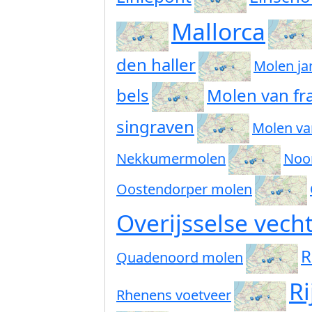
Mallorca
den haller
Molen ja
bels
Molen van fr
singraven
Molen va
Nekkumermolen
Noo
Oostendorper molen
Overijsselse vech
R
Quadenoord molen
Ri
Rhenens voetveer